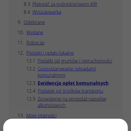
Płatność za pośrednictwem KIR
Wyszukiwarka
Odebrane
Wysłane
Robocze
Podatki i opłaty lokalne
Podatki od gruntów i nieruchomości
Gospodarowanie odpadami
komunalnymi
Ewidencja opłat komunalnych
Podatek od środków transportu
Zezwolenie na sprzedaż napojów
alkoholowych
Moje płatności
Zestawienie płatności