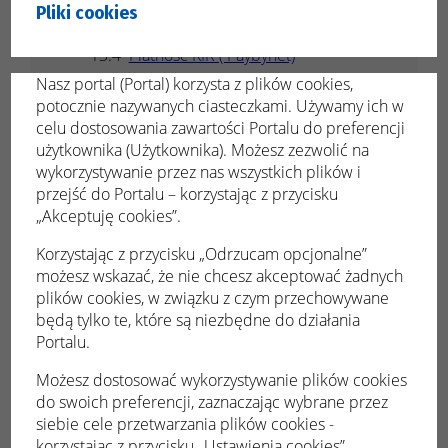
Dokonywanie płatności
Pliki cookies
Płatność Blue Media
Płatność KIR ( Paybynet)
Dokonane wpłaty
Nasz portal (Portal) korzysta z plików cookies,
potocznie nazywanych ciasteczkami. Używamy ich w
Tryb demo
celu dostosowania zawartości Portalu do preferencji
użytkownika (Użytkownika). Możesz zezwolić na
Powiadomienia
wykorzystywanie przez nas wszystkich plików i
Konsultacje społeczne
przejść do Portalu – korzystając z przycisku
Podgląd konsultacji
„Akceptuję cookies”.
Udział w konsultacjach
Korzystając z przycisku „Odrzucam opcjonalne”
Zgłaszanie konsultacji
możesz wskazać, że nie chcesz akceptować żadnych
plików cookies, w związku z czym przechowywane
Moje dane
będą tylko te, które są niezbędne do działania
Portalu.
Możesz dostosować wykorzystywanie plików cookies
Ewidencja opłat
do swoich preferencji, zaznaczając wybrane przez
siebie cele przetwarzania plików cookies -
komunalnych
korzystając z przycisku „Ustawienia cookies”.